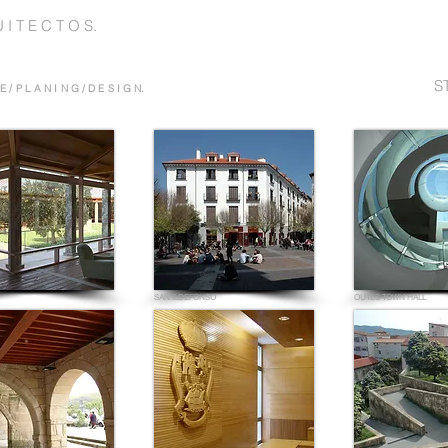
 I T E C T O S.
S
E / P L A N I N G / D E S I G N.
SAN ILDEFONSO
OUTES TOWN HALL