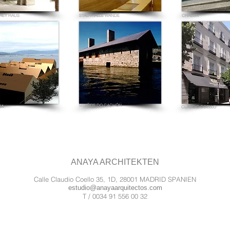
REY HAUS
STADTHALLE WÄNDE
CHALON
MUIÑOS DO CACHÓN
ÑA
CLAUDIO COELLO
ANAYA ARCHITEKTEN
Calle Claudio Coello 35, 1D, 28001 MADRID SPANIEN
estudio@anayaarquitectos.com
T / 0034 91 556 00 32