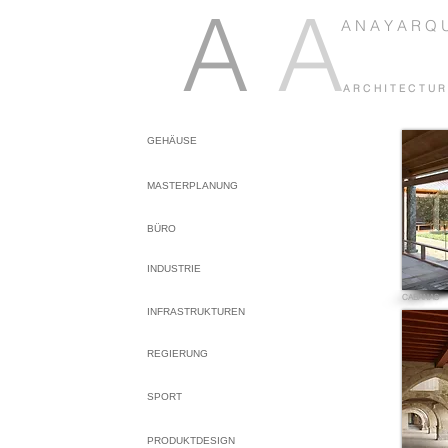
A
A
A N A Y A R Q U
A R C H I T E C T U R 
GEHÄUSE
MASTERPLANUNG
BÜRO
INDUSTRIE
CABANAS
INFRASTRUKTUREN
REGIERUNG
SPORT
PRODUKTDESIGN