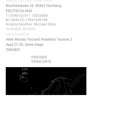
ANAYA, ZELLER + PARTNER
Brunhildstraße 26, 90461 Nürnberg,
DEUTSCHLAND
T /
0049 (0) 911 13023069
M /
0049 (0) 17631526199
Ansprechpartner: Michael Zeller
TANGIER. MAROC
ANAYA MAROC
Allee Moulay Youssef, Residenz Yassine 2
Appt 27-28, 3eme ètage
TANGER
PARTNER
STANDORTE
Loc
atio
n