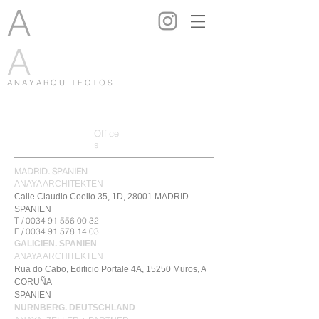
A
A
A N A Y A R Q U I T E C T O S.
OFFICE
Office
BÜROS
S
s
MADRID. SPANIEN
ANAYA ARCHITEKTEN
Calle Claudio Coello 35, 1D, 28001 MADRID
SPANIEN
T /
0034 91 556 00 32
F /
0034 91 578 14 03
GALICIEN. SPANIEN
ANAYA ARCHITEKTEN
Rua do Cabo, Edificio Portale 4A, 15250 Muros, A
CORUÑA
SPANIEN
NÜRNBERG. DEUTSCHLAND