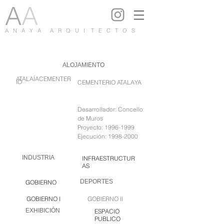
A
A
A N A Y A A R Q U I T E C T O S
ALOJAMIENTO
ATALAÍA
CEMENTER
IO
CEMENTERIO ATALAYA
Desarrollador: Concello
de Muros
Proyecto:
1996-1999
Ejecución:
1998-2000
INDUSTRIA
INFRAESTRUCTUR
AS
DEPORTES
GOBIERNO
GOBIERNO I
GOBIERNO II
EXHIBICIÓN
ESPACIO
PUBLICO